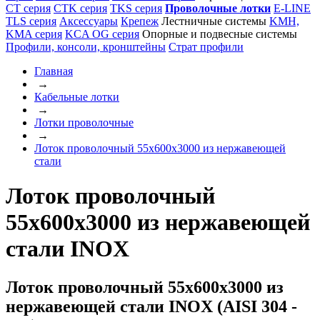
CT серия
CTK серия
TKS серия
Проволочные лотки
E-LINE
TLS серия
Аксессуары
Крепеж
Лестничные системы
KMH,
KMA серия
KCA OG серия
Опорные и подвесные системы
Профили, консоли, кронштейны
Страт профили
Главная
→
Кабельные лотки
→
Лотки проволочные
→
Лоток проволочный 55x600x3000 из нержавеющей
стали
Лоток проволочный
55x600x3000 из нержавеющей
стали INOX
Лоток проволочный 55x600x3000 из
нержавеющей стали INOX (AISI 304 -