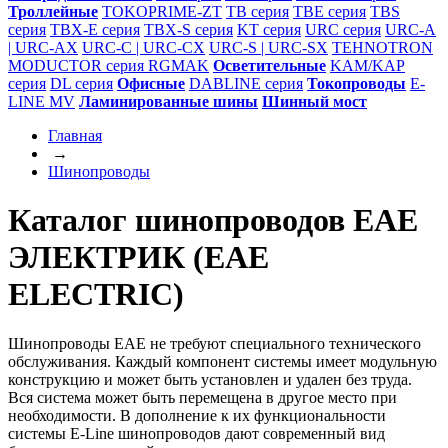
Троллейные
TOKOPRIME-ZT
TB серия
TBE серия
TBS
серия
TBX-E серия
TBX-S серия
KT серия
URC серия
URC-A
| URC-AX
URC-С | URC-СX
URC-S | URC-SX
TEHNOTRON
MODUCTOR серия RGMAK
Осветительные
KAM/KAP
серия
DL серия
Офисные
DABLINE серия
Токопроводы
E-
LINE MV
Ламинированные шины
Шинный мост
Главная
→
Шинопроводы
Каталог шинопроводов ЕАЕ
ЭЛЕКТРИК (EAE
ELECTRIC)
Шинопроводы EAE не требуют специального технического
обслуживания. Каждый компонент системы имеет модульную
конструкцию и может быть установлен и удален без труда.
Вся система может быть перемещена в другое место при
необходимости. В дополнение к их функциональности
системы E-Line шинопроводов дают современный вид