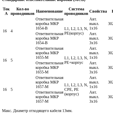
Ток
Кол-во
Система
Наименование
Свойства
А
проводников
проводников
Ответвительная
Авт.
коробка МКР
выкл.
30
1654-В
1х16
L1, L2, L3, N,
16
4
PE(корпус)
Ответвительная
Авт.
коробка МКР
выкл.
30
1654-В
3х16
Ответвительная
Авт.
коробка МКР
выкл.
30
1655-М
1х16
L1, L2, L3, N,
16
5
PE+корпус
Ответвительная
Авт.
коробка МКР
выкл.
30
1655-М
3х16
Ответвительная
Авт.
коробка МКР
выкл.
30
L1, L2, L3, N,
1657-М
1х16
16
5
СPE, PE
Ответвительная
Авт.
(корпус)
коробка МКР
выкл.
30
1657-М
3х16
Макс. Диаметр отходящего кабеля 13мм.