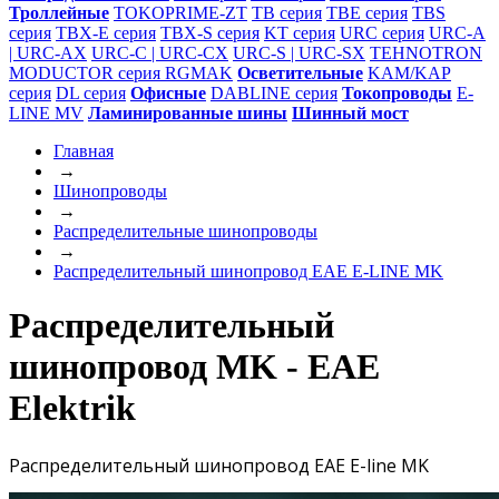
Троллейные
TOKOPRIME-ZT
TB серия
TBE серия
TBS
серия
TBX-E серия
TBX-S серия
KT серия
URC серия
URC-A
| URC-AX
URC-С | URC-СX
URC-S | URC-SX
TEHNOTRON
MODUCTOR серия RGMAK
Осветительные
KAM/KAP
серия
DL серия
Офисные
DABLINE серия
Токопроводы
E-
LINE MV
Ламинированные шины
Шинный мост
Главная
→
Шинопроводы
→
Распределительные шинопроводы
→
Распределительный шинопровод EAE E-LINE MK
Распределительный
шинопровод MK - EAE
Elektrik
Распределительный шинопровод EAE E-line MK