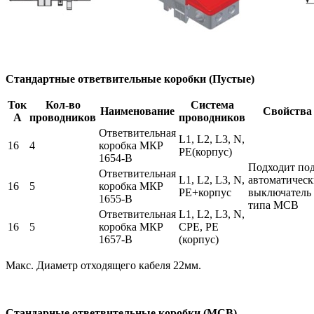
Стандартные ответвительные коробки (Пустые)
Ток
Кол-во
Система
Наименование
Свойства
А
проводников
проводников
Ответвительная
L1, L2, L3, N,
16
4
коробка МКР
PE(корпус)
1654-В
Подходит по
Ответвительная
L1, L2, L3, N,
автоматичес
16
5
коробка МКР
PE+корпус
выключатель
1655-В
типа MCB
Ответвительная
L1, L2, L3, N,
16
5
коробка МКР
СPE, PE
1657-В
(корпус)
Макс. Диаметр отходящего кабеля 22мм.
Стандарные ответвительные коробки (МСВ)