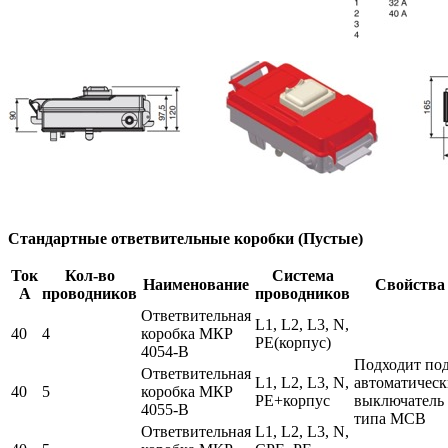
Стандартные ответвительные коробки (Пустые)
Ток
Кол-во
Система
Наименование
Свойства
А
проводников
проводников
Ответвительная
L1, L2, L3, N,
40
4
коробка МКР
PE(корпус)
4054-В
Подходит по
Ответвительная
L1, L2, L3, N,
автоматичес
40
5
коробка МКР
PE+корпус
выключатель
4055-В
типа MCB
Ответвительная
L1, L2, L3, N,