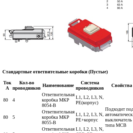
Стандартные ответвительные коробки (Пустые)
Ток
Кол-во
Система
Наименование
Свойства
А
проводников
проводников
Ответвительная
L1, L2, L3, N,
80
4
коробка МКР
PE(корпус)
8054-В
Подходит по
Ответвительная
L1, L2, L3, N,
автоматичес
80
5
коробка МКР
PE+корпус
выключатель
8055-В
типа MCB
Ответвительная
L1, L2, L3, N,