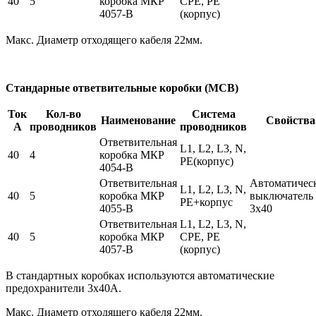
40
5
коробка МКР
СPE, PE
4057-В
(корпус)
Макс. Диаметр отходящего кабеля 22мм.
Стандарные ответвительные коробки (МСВ)
Ток
Кол-во
Система
Наименование
Свойства
А
проводников
проводников
Ответвительная
L1, L2, L3, N,
40
4
коробка МКР
PE(корпус)
4054-В
Ответвительная
Автоматичес
L1, L2, L3, N,
40
5
коробка МКР
выключатель
PE+корпус
4055-В
3х40
Ответвительная
L1, L2, L3, N,
40
5
коробка МКР
СPE, PE
4057-В
(корпус)
В стандартных коробках используются автоматические
предохранители 3х40А.
Макс. Диаметр отходящего кабеля 22мм.