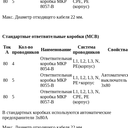
80
5
коробка МКР
СPE, PE
8057-В
(корпус)
Макс. Диаметр отходящего кабеля 22 мм.
Стандартные ответвительные коробки (MCB)
Ток
Кол-во
Система
Наименование
Свойства
А
проводников
проводников
Ответвительная
L1, L2, L3, N,
80
4
коробка МКР
PE(корпус)
8054-В
Ответвительная
Автоматичес
L1, L2, L3, N,
80
5
коробка МКР
выключатель
PE+корпус
8055-В
3х80
Ответвительная
L1, L2, L3, N,
80
5
коробка МКР
СPE, PE
8057-В
(корпус)
В стандартных коробках используются автоматические
предохранители 3х80А
Макс. Диаметр отходящего кабеля 22 мм.