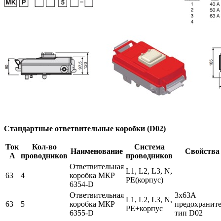
Стандартные ответвительные коробки (D02)
Ток
Кол-во
Система
Наименование
Свойства
А
проводников
проводников
Ответвительная
L1, L2, L3, N,
63
4
коробка МКР
PE(корпус)
6354-D
Ответвительная
3x63A
L1, L2, L3, N,
63
5
коробка МКР
предохранит
PE+корпус
6355-D
тип D02