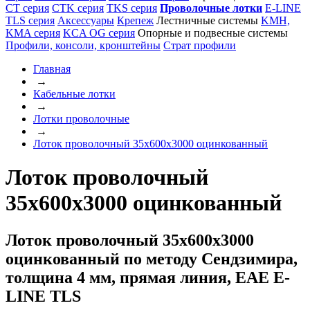
CT серия
CTK серия
TKS серия
Проволочные лотки
E-LINE
TLS серия
Аксессуары
Крепеж
Лестничные системы
KMH,
KMA серия
KCA OG серия
Опорные и подвесные системы
Профили, консоли, кронштейны
Страт профили
Главная
→
Кабельные лотки
→
Лотки проволочные
→
Лоток проволочный 35x600x3000 оцинкованный
Лоток проволочный
35х600х3000 оцинкованный
Лоток проволочный 35х600х3000
оцинкованный по методу Сендзимира,
толщина 4 мм, прямая линия, ЕАЕ E-
LINE TLS