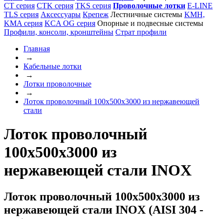
CT серия
CTK серия
TKS серия
Проволочные лотки
E-LINE
TLS серия
Аксессуары
Крепеж
Лестничные системы
KMH,
KMA серия
KCA OG серия
Опорные и подвесные системы
Профили, консоли, кронштейны
Страт профили
Главная
→
Кабельные лотки
→
Лотки проволочные
→
Лоток проволочный 100x500x3000 из нержавеющей
стали
Лоток проволочный
100x500x3000 из
нержавеющей стали INOX
Лоток проволочный 100x500x3000 из
нержавеющей стали INOX (AISI 304 -