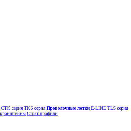
CTK серия
TKS серия
Проволочные лотки
E-LINE TLS серия
 кронштейны
Страт профили