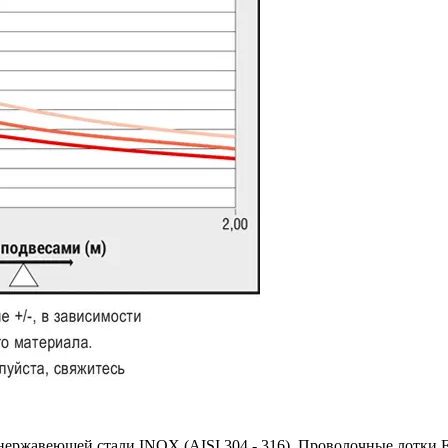
нержавеющей стали INOX (AISI 304 - 316). Проволочные лотки 