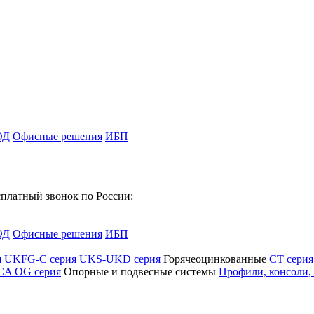
ОД
Офисные решения
ИБП
платный звонок по России:
ОД
Офисные решения
ИБП
я
UKFG-C серия
UKS-UKD серия
Горячеоцинкованные
CT серия
CA OG серия
Опорные и подвесные системы
Профили, консоли,