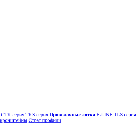
CTK серия
TKS серия
Проволочные лотки
E-LINE TLS серия
 кронштейны
Страт профили