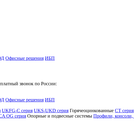
ОД
Офисные решения
ИБП
платный звонок по России:
ОД
Офисные решения
ИБП
я
UKFG-C серия
UKS-UKD серия
Горячеоцинкованные
CT серия
CA OG серия
Опорные и подвесные системы
Профили, консоли,