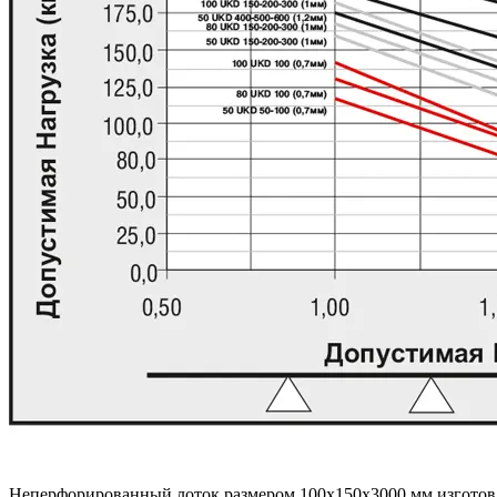
Неперфорированный лоток размером 100x150x3000 мм изготовл