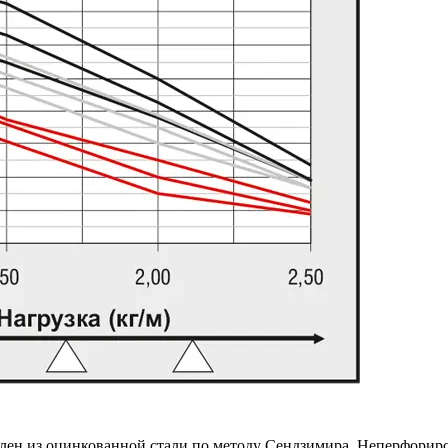
ен из оцинкованной стали по методу Сендзимира. Неперфориро