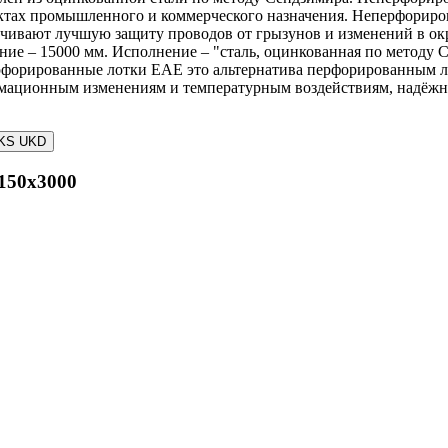
ектах промышленного и коммерческого назначения. Неперфорир
ивают лучшую защиту проводов от грызунов и изменений в окр
чение – 15000 мм. Исполнение – "сталь, оцинкованная по метод
форированные лотки EAE это альтернатива перфорированным ло
рмационным изменениям и температурным воздействиям, надёжна
UKS UKD
150x3000