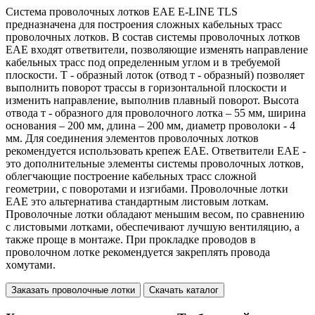
Система проволочныx лотков ЕАЕ E-LINE TLS
предназначена для построения сложных кабельныx трасс
проволочных лотков. В состав системы проволочных лотков
EAE входят ответвители, позволяющие изменять направление
кабельных трасс под определенным углом и в требуемой
плоскости. Т - образный лоток (отвод т - образный) позволяет
выполнить поворот трассы в горизонтальной плоскости и
изменить направление, выполнив плавный поворот. Высота
отвода т - образного для проволочного лотка – 55 мм, ширина
основания – 200 мм, длина – 200 мм, диаметр проволоки - 4
мм. Для соединения элементов проволочныx лотков
рекомендуется использовать крепеж EAE. Ответвители EAE -
это дополнительные элементы системы проволочных лотков,
облегчающие построение кабельных трасс сложной
геометрии, с поворотами и изгибами. Проволочные лотки
EAE это альтернатива стандартным листовым лоткам.
Проволочные лотки обладают меньшим весом, по сравнению
с листовыми лотками, обеспечивают лучшую вентиляцию, а
также проще в монтаже. При прокладке проводов в
проволочном лотке рекомендуется закреплять провода
xомутами.
Заказать проволочные лотки
Скачать каталог