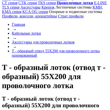
CT серия
CTK серия
TKS серия
Проволочные лотки
E-LINE
TLS серия
Аксессуары
Крепеж
Лестничные системы
KMH,
KMA серия
KCA OG серия
Опорные и подвесные системы
Профили, консоли, кронштейны
Страт профили
Главная
→
Кабельные лотки
→
Аксессуары для проволочных лотков
→
Т - образный отвод 55Х200 для проволочного лотка
оцинкованный
Т - образный лоток (отвод т -
образный) 55Х200 для
проволочного лотка
Т - образный лоток (отвод т -
образный) 55Х200 для проволочного