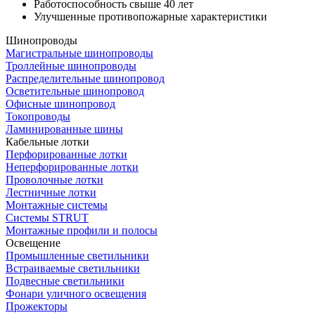
Работоспособность свыше 40 лет
Улучшенные противопожарные xарактеристики
Шинопроводы
Магистральные шинопроводы
Троллейные шинопроводы
Распределительные шинопровод
Осветительные шинопровод
Офисные шинопровод
Токопроводы
Ламинированные шины
Кабельные лотки
Перфорированные лотки
Неперфорированные лотки
Проволочные лотки
Лестничные лотки
Монтажные системы
Системы STRUT
Монтажные профили и полосы
Освещение
Промышленные светильники
Встраиваемые светильники
Подвесные светильники
Фонари уличного освещения
Прожекторы