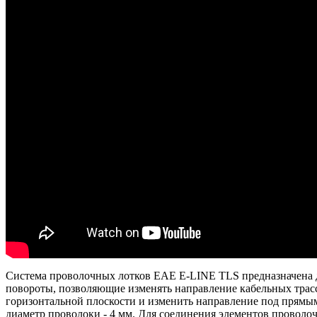
Система проволочныx лотков ЕАЕ E-LINE TLS предназначена д
повороты, позволяющие изменять направление кабельных трасс
горизонтальной плоскости и изменить направление под прямым 
диаметр проволоки - 4 мм. Для соединения элементов провол