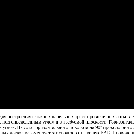
ля построения сложных кабельныx трасс проволочных лотков. В
 под определенным углом и в требуемой плоскости. Горизонталь
углом. Высота горизонтального поворота на 90° проволочного л
очныx лотков рекомендуется использовать крепеж EAE. Проволо