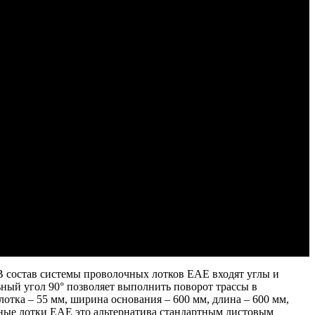
 состав системы проволочных лотков EAE входят углы и
ный угол 90° позволяет выполнить поворот трассы в
отка – 55 мм, ширина основания – 600 мм, длина – 600 мм,
чные лотки EAE это альтернатива стандартным листовым