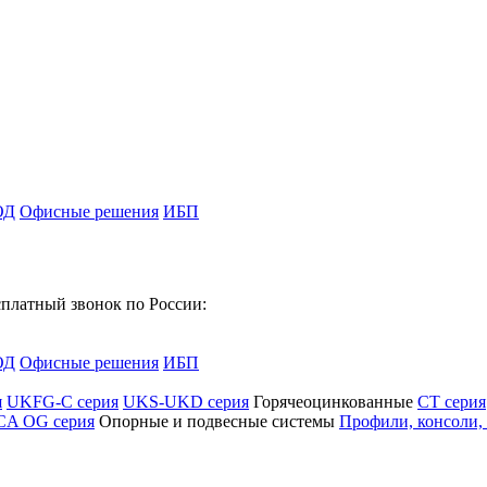
ОД
Офисные решения
ИБП
платный звонок по России:
ОД
Офисные решения
ИБП
я
UKFG-C серия
UKS-UKD серия
Горячеоцинкованные
CT серия
CA OG серия
Опорные и подвесные системы
Профили, консоли,