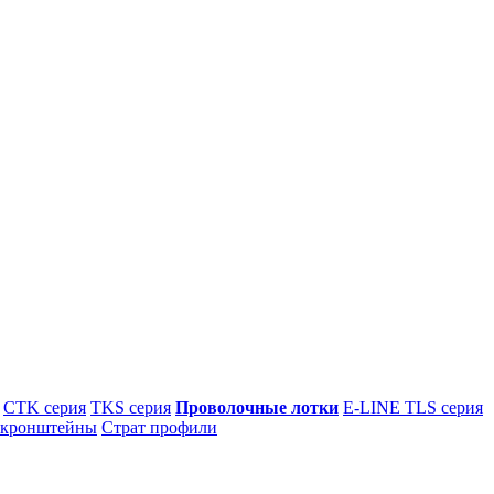
CTK серия
TKS серия
Проволочные лотки
E-LINE TLS серия
 кронштейны
Страт профили