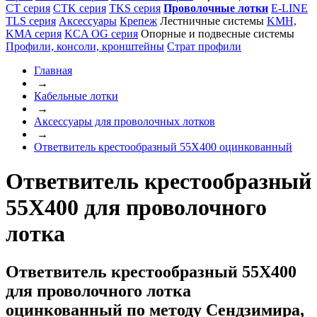
CT серия
CTK серия
TKS серия
Проволочные лотки
E-LINE
TLS серия
Аксессуары
Крепеж
Лестничные системы
KMH,
KMA серия
KCA OG серия
Опорные и подвесные системы
Профили, консоли, кронштейны
Страт профили
Главная
→
Кабельные лотки
→
Аксессуары для проволочных лотков
→
Ответвитель крестообразный 55Х400 оцинкованный
Ответвитель крестообразный
55Х400 для проволочного
лотка
Ответвитель крестообразный 55Х400
для проволочного лотка
оцинкованный по методу Сендзимира,