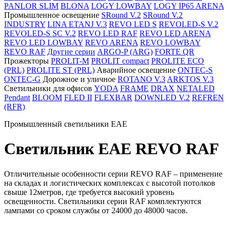
PANLOR SLIM
BLONA
LOGY LOWBAY
LOGY IP65 ARENA
Промышленное освещение
SRound V.2
SRound V.2
INDUSTRY
LINA ETANJ V.3
REVO LED S
REVOLED-S V.2
REVOLED-S SC V.2
REVO LED RAF
REVO LED ARENA
REVO LED LOWBAY
REVO ARENA
REVO LOWBAY
REVO RAF
Другие серии
ARGO-P (ARG)
FORTE QR
Прожекторы
PROLIT-M
PROLIT compact
PROLITE ECO
(PRL)
PROLITE ST (PRL)
Аварийное освещение
ONTEC-S
ONTEC-G
Дорожное и уличное
ROTANO V.3
ARKTOS V.3
Светильники для офисов
YODA
FRAME
DRAX
NETALED
Pendant
BLOOM
FLED II
FLEXBAR
DOWNLED V.2
REFREN
(RFR)
Промышленный светильники EAE
Светильник EAE REVO RAF
Отличительные особенности серии REVO RAF – применение
на складах и логистических комплексах с высотой потолков
свыше 12метров, где требуется высокий уровень
освещенности. Светильники серии RAF комплектуются
лампами со сроком службы от 24000 до 48000 часов.