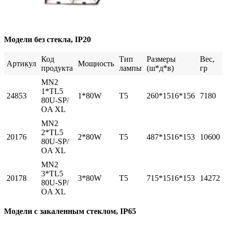
Модели без стекла, IP20
Код
Тип
Размеры
Вес,
Артикул
Мощность
продукта
лампы
(ш*д*в)
гр
MN2
1*TL5
24853
1*80W
T5
260*1516*156
7180
80U-SP/
OA XL
MN2
2*TL5
20176
2*80W
T5
487*1516*153
10600
80U-SP/
OA XL
MN2
3*TL5
20178
3*80W
T5
715*1516*153
14272
80U-SP/
OA XL
Модели с закаленным стеклом, IP65