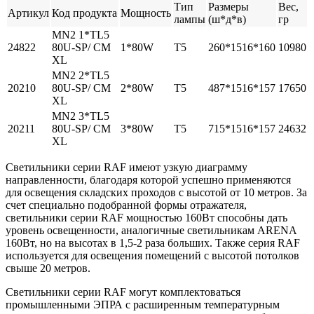
Тип
Размеры
Вес,
Артикул
Код продукта
Мощность
лампы
(ш*д*в)
гр
MN2 1*TL5
24822
80U-SP/ CM
1*80W
T5
260*1516*160
10980
XL
MN2 2*TL5
20210
80U-SP/ CM
2*80W
T5
487*1516*157
17650
XL
MN2 3*TL5
20211
80U-SP/ CM
3*80W
T5
715*1516*157
24632
XL
Светильники серии RAF имеют узкую диаграмму
направленности, благодаря которой успешно применяются
для освещения складских проходов с высотой от 10 метров. За
счет специально подобранной формы отражателя,
светильники серии RAF мощностью 160Вт способны дать
уровень освещенности, аналогичные светильникам ARENA
160Вт, но на высотах в 1,5-2 раза больших. Также серия RAF
используется для освещения помещений с высотой потолков
свыше 20 метров.
Светильники серии RAF могут комплектоваться
промышленными ЭПРА с расширенным температурным