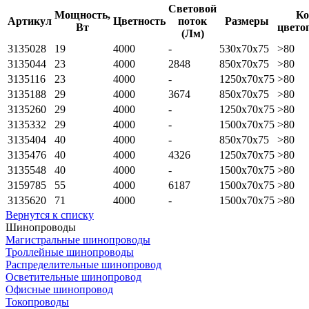
Световой
Мощность,
Ко
Артикул
Цветность
поток
Размеры
Вт
цвето
(Лм)
3135028
19
4000
-
530x70x75
>80
3135044
23
4000
2848
850x70x75
>80
3135116
23
4000
-
1250x70x75
>80
3135188
29
4000
3674
850x70x75
>80
3135260
29
4000
-
1250x70x75
>80
3135332
29
4000
-
1500x70x75
>80
3135404
40
4000
-
850x70x75
>80
3135476
40
4000
4326
1250x70x75
>80
3135548
40
4000
-
1500x70x75
>80
3159785
55
4000
6187
1500x70x75
>80
3135620
71
4000
-
1500x70x75
>80
Вернутся к списку
Шинопроводы
Магистральные шинопроводы
Троллейные шинопроводы
Распределительные шинопровод
Осветительные шинопровод
Офисные шинопровод
Токопроводы