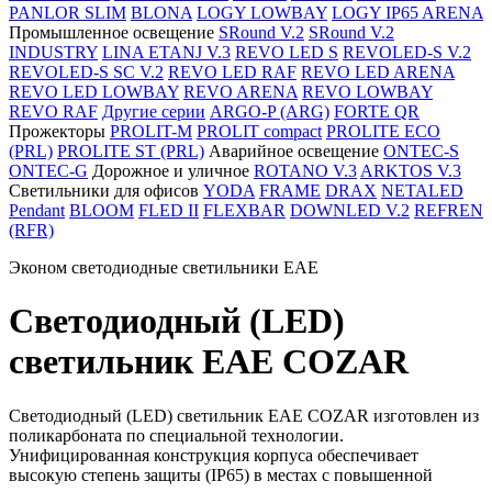
PANLOR SLIM
BLONA
LOGY LOWBAY
LOGY IP65 ARENA
Промышленное освещение
SRound V.2
SRound V.2
INDUSTRY
LINA ETANJ V.3
REVO LED S
REVOLED-S V.2
REVOLED-S SC V.2
REVO LED RAF
REVO LED ARENA
REVO LED LOWBAY
REVO ARENA
REVO LOWBAY
REVO RAF
Другие серии
ARGO-P (ARG)
FORTE QR
Прожекторы
PROLIT-M
PROLIT compact
PROLITE ECO
(PRL)
PROLITE ST (PRL)
Аварийное освещение
ONTEC-S
ONTEC-G
Дорожное и уличное
ROTANO V.3
ARKTOS V.3
Светильники для офисов
YODA
FRAME
DRAX
NETALED
Pendant
BLOOM
FLED II
FLEXBAR
DOWNLED V.2
REFREN
(RFR)
Эконом светодиодные светильники EAE
Светодиодный (LED)
светильник EAE COZAR
Светодиодный (LED) светильник EAE COZAR изготовлен из
поликарбоната по специальной технологии.
Унифицированная конструкция корпуса обеспечивает
высокую степень защиты (IP65) в местах с повышенной