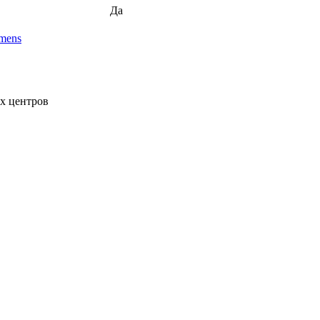
Да
mens
х центров