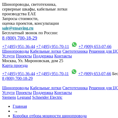
Шинопроводы, светотехника,
серверные шкафы, кабельные лотки
производства EAE
Запросы стоимости,
оценка проектов, консультации
sale@ensaving.ru
Бесплатный звонок по России:
8 (800) 700-18-29
+7 (495) 951-36-44
+7 (495) 951-70-11
+7 (909) 653-07-66
Шинопроводы
Кабельные лотки
Светотехника
Решения для Ц
Услуги
Проекты
Поддержка
Контакты
Москва, Ул. Мироновская, дом 25
Карта проезда
+7 (495) 951-36-44
+7 (495) 951-70-11
+7 (909) 653-07-66
Бес
8 (800) 700-18-29
Шинопроводы
Кабельные лотки
Светотехника
Решения для Ц
Услуги
Проекты
Поддержка
Контакты
Siemens
Legrand
Schneider Electric
Главная
→
Коробки отбора мощности шинопровода