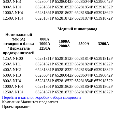
630A NH3
65286041P
65286042P
65286044P
65396042P
800A NH4
65281851P
65281852P
65281854P
65391852P
1000A NH4
65281861P
65281862P
65281864P
65391862P
1250A NH4
65281871P
65281872P
65281874P
65391872P
Медный шинопровод
Номинальный
ток (A)
800A
1600A
отводного блока
1000A
2500A
3200A
2000A
/ Держатель
1250A
предохранителей
125A NH00
65281811P
65281812P
65281814P
65391812P
250A NH1
65281821P
65281822P
65281824P
65391822P
400A NH2
65281831P
65281832P
65281834P
65391832P
630A NH3
65286041P
65286042P
65286044P
65396042P
800A NH4
65281851P
65281852P
65281854P
65391852P
1000A NH4
65281861P
65281862P
65281864P
65391862P
1250A NH4
65281871P
65281872P
65281874P
65391872P
Перейти в каталог коробок отбора мощности
Компания Макинтех предлагает
Проектирование