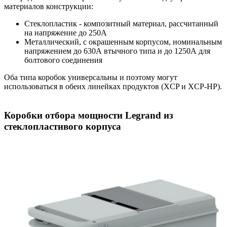
всегда готовы помочь. Мы предлагаем конкурентные цены и
материалов конструкции:
оперативную доставку, чтобы вы могли быстро получить
Стеклопластик - композитный материал, рассчитанный
необходимые изделия по доступной цене.
на напряжение до 250А
Вопросы по наличию товаров, оперативному расчету
Металлический, с окрашенным корпусом, номинальным
спецификаций, условиям оплаты и доставки направляйте на
напряжением до 630А втычного типа и до 1250А для
электронную почту
sale@ensaving.ru
или по телефонам:
+7
болтового соединения
(495) 951-36-44
+7 (495) 951-70-11
, телефон для срочных
Оба типа коробок универсальны и поэтому могут
запросов:
+7 (909) 653-07-66
использоваться в обеих линейках продуктов (XCP и XCP-HP).
Оплата товаров и услуг осуществляется в безналичной форме.
Условия доставки согласовываются индивидуально.
Коробки отбора мощности Legrand из
стеклопластивого корпуса