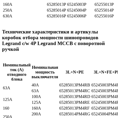
160A
65285013P
65245003P
65255013P
250A
65285014P
65245004P
65255014P
630A
65285016P
65245006P
65255016P
Технические характеристики и артикулы
коробок отбора мощности шинопроводов
Legrand c/w 4P Legrand MCCB с поворотной
ручкой
Номинальный
Номинальная
ток (A)
мощность
3L+N+PE
3L+N+FE+P
отводного
выключателя
блока
40A
65285013PM4RB
65245003PM4
63A
63A
65285013PM4RC
65245003PM4
100A
65285013PM4RD
65245003PM4
125A
125A
65285013PM4RE
65245003PM4
160
160A
65285013PM4RF
65245003PM4
200A
65285014PM4RG
65245004PM4
250A