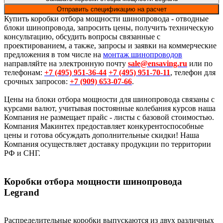
качественных материалов обеспечивает надежную защиту от
Отправить спецификацию на расчет
внешних воздействий и длительный срок службы.
Купить коробки отбора мощности шинопровода - отводные
блоки шинопровода, запросить цены, получить техническую
Отводные блоки шинопровода Legrand доступны с разными
консультацию, обсудить вопросы связанные с
степенями защиты IP, что позволяет подобрать оптимальное
проектированием, а также, запросы и заявки на коммерческие
решение для любых условий эксплуатации. Они могут быть
предложения в том числе на
монтаж шинопроводов
оснащены автоматическими выключателями,
направляйте на электронную почту
sale@ensaving.ru
или по
предохранителями и другими защитными устройствами,
телефонам:
+7 (495) 951-36-44
+7 (495) 951-70-11
, телефон для
обеспечивая безопасность и эффективность системы
срочных запросов:
+7 (909) 653-07-66
.
электроснабжения.
Цены на блоки отбора мощности для шинопровода связаны с
Преимуществом отводных блоков Legrand является простота
курсами валют, учитывая постоянные колебания курсов наша
монтажа и обслуживания. Их можно устанавливать на
Компания не размещает прайс - листы с базовой стоимостью.
шинопровод без отключения всей системы, что обеспечивает
Компания Макинтех предоставляет конкурентоспособные
гибкость и возможность масштабирования. Конструкция
цены и готова обсуждать дополнительные скидки! Наша
позволяет легко заменять или добавлять оборудование, а
Компания осуществляет доставку продукции по территории
также проводить обслуживание без простоев. Многие модели
РФ и СНГ.
оснащены индикаторами состояния, упрощающими
мониторинг и контроль работы системы.
Коробки отбора мощности шинопровода
На нашем сайте вы найдете подробную информацию и
Legrand
широкий ассортимент коробок отбора мощности Legrand,
включая стекловолоконные и металлические версии. Если вам
нужна помощь в выборе подходящего оборудования или
консультация по его использованию, наши специалисты
Распределительные коробки выпускаются из двух различных