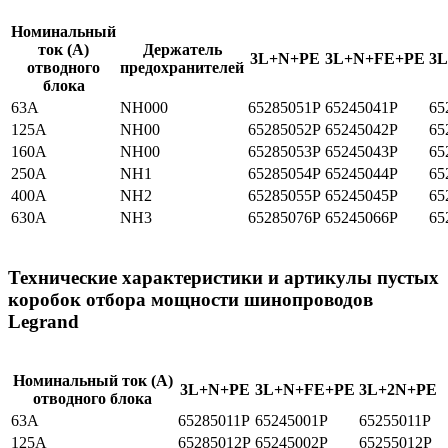
Номинальный
ток (A)
Держатель
3L+N+PE
3L+N+FE+PE
3
отводного
предохранителей
блока
63A
NH000
65285051P
65245041P
65
125A
NH00
65285052P
65245042P
65
160A
NH00
65285053P
65245043P
65
250A
NH1
65285054P
65245044P
65
400A
NH2
65285055P
65245045P
65
630A
NH3
65285076P
65245066P
65
Технические характеристики и артикулы пустых
коробок отбора мощности шинопроводов
Legrand
Номинальный ток (A)
3L+N+PE
3L+N+FE+PE
3L+2N+PE
отводного блока
63A
65285011P
65245001P
65255011P
125A
65285012P
65245002P
65255012P