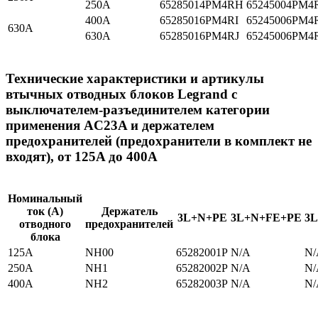
250A
65285014PM4RH
65245004PM4
400A
65285016PM4RI
65245006PM4
630A
630A
65285016PM4RJ
65245006PM4
Технические характеристики и артикулы
втычных отводных блоков Legrand с
выключателем-разъединителем категории
применения AC23A и держателем
предохранителей (предохранители в комплект не
входят), от 125A до 400A
Номинальный
ток (A)
Держатель
3L+N+PE
3L+N+FE+PE
3
отводного
предохранителей
блока
125A
NH00
65282001P
N/A
N/
250A
NH1
65282002P
N/A
N/
400A
NH2
65282003P
N/A
N/