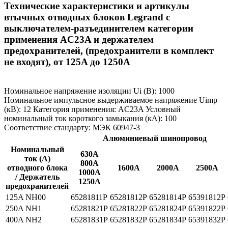
Технические характеристики и артикулы
втычных отводных блоков Legrand с
выключателем-разъединителем категории
применения AC23A и держателем
предохранителей, (предохранители в комплект
не входят), от 125A до 1250A
Номинальное напряжение изоляции Ui (В): 1000
Номинальное импульсное выдерживаемое напряжение Uimp
(кВ): 12 Категория применения: AC23A Условный
номинальный ток короткого замыкания (кА): 100
Соответствие стандарту: МЭК 60947-3
Алюминиевый шинопровод
Номинальный
630A
ток (A)
800A
отводного блока
1600A
2000A
2500A
1000A
/ Держатель
1250A
предохранителей
125A NH00
65281811P
65281812P
65281814P
65391812P
250A NH1
65281821P
65281822P
65281824P
65391822P
400A NH2
65281831P
65281832P
65281834P
65391832P