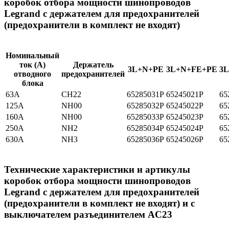
коробок отбора мощности шинопроводов
Legrand c держателем для предохранителей
(предохранители в комплект не входят)
Номинальный
ток (A)
Держатель
3L+N+PE
3L+N+FE+PE
3
отводного
предохранителей
блока
63A
CH22
65285031P
65245021P
65
125A
NH00
65285032P
65245022P
65
160A
NH00
65285033P
65245023P
65
250A
NH2
65285034P
65245024P
65
630A
NH3
65285036P
65245026P
65
Технические характеристики и артикулы
коробок отбора мощности шинопроводов
Legrand c держателем для предохранителей
(предохранители в комплект не входят) и с
выключателем разъединителем AC23