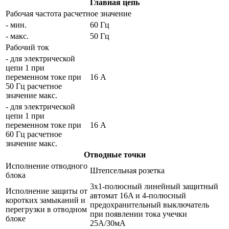
Главная цепь
Рабочая частота расчетное значение
- мин.
60 Гц
- макс.
50 Гц
Рабочий ток
- для электрической
цепи 1 при
переменном токе при
16 A
50 Гц расчетное
значение макс.
- для электрической
цепи 1 при
переменном токе при
16 A
60 Гц расчетное
значение макс.
Отводные точки
Исполнение отводного
Штепсельная розетка
блока
3x1-полюсный линейный защитный
Исполнение защиты от
автомат 16A и 4-полюсный
коротких замыканий и
предохранительный выключатель
перегрузки в отводном
при появлении тока учечки
блоке
25A/30мA