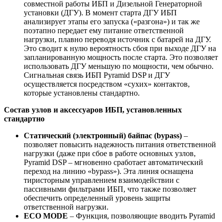
совместной работы ИБП и Дизельной Генераторной
установки (ДГУ). В момент старта ДГУ ИБП
анализирует этапы его запуска («разгона») и так же
поэтапно передает ему питание ответственной
нагрузки, плавно переводя источник с батарей на ДГУ.
Это сводит к нулю вероятность сбоя при выходе ДГУ на
запланированную мощность после старта. Это позволяет
использовать ДГУ меньшую по мощности, чем обычно.
Сигнальная связь ИБП Pyramid DSP и ДГУ
осуществляется посредством «сухих» контактов,
которые установлены стандартно.
Состав узлов и аксессуаров ИБП, установленных
стандартно
Статический (электронный) байпас (bypass)
–
позволяет повысить надежность питания ответственной
нагрузки (даже при сбое в работе основных узлов,
Pyramid DSP – мгновенно сработает автоматический
переход на линию «bypass»). Эта линия оснащена
тиристорным управлением взаимодействии с
пассивными фильтрами ИБП, что также позволяет
обеспечить определенный уровень защиты
ответственной нагрузки.
ECO MODE
– Функция, позволяющие вводить Pyramid