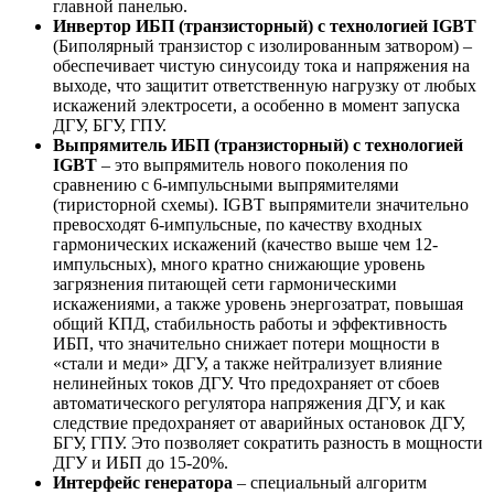
главной панелью.
Инвертор ИБП (транзисторный) с технологией IGBT
(Биполярный транзистор с изолированным затвором) –
обеспечивает чистую синусоиду тока и напряжения на
выходе, что защитит ответственную нагрузку от любых
искажений электросети, а особенно в момент запуска
ДГУ, БГУ, ГПУ.
Выпрямитель ИБП (транзисторный) с технологией
IGBT
– это выпрямитель нового поколения по
сравнению с 6-импульсными выпрямителями
(тиристорной схемы). IGBT выпрямители значительно
превосходят 6-импульсные, по качеству входных
гармонических искажений (качество выше чем 12-
импульсных), много кратно снижающие уровень
загрязнения питающей сети гармоническими
искажениями, а также уровень энергозатрат, повышая
общий КПД, стабильность работы и эффективность
ИБП, что значительно снижает потери мощности в
«стали и меди» ДГУ, а также нейтрализует влияние
нелинейных токов ДГУ. Что предохраняет от сбоев
автоматического регулятора напряжения ДГУ, и как
следствие предохраняет от аварийных остановок ДГУ,
БГУ, ГПУ. Это позволяет сократить разность в мощности
ДГУ и ИБП до 15-20%.
Интерфейс генератора
– специальный алгоритм