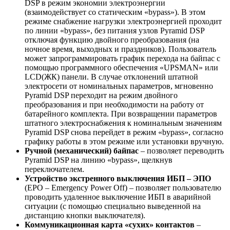
DSP в режим экономии электроэнергии
(взаимодействует со статическим «bypass»). В этом
режиме снабжение нагрузки электроэнергией проходит
по линии «bypass», без питания узлов Pyramid DSP
отключая функцию двойного преобразования (на
ночное время, выходных и праздников). Пользователь
может запрограммировать график перехода на байпас с
помощью программного обеспечения «UPSMAN» или
LCD(ЖК) панели. В случае отклонений штатной
электросети от номинальных параметров, мгновенно
Pyramid DSP переходит на режим двойного
преобразования и при необходимости на работу от
батарейного комплекта. При возвращении параметров
штатного электроснабжения к номинальным значениям
Pyramid DSP снова перейдет в режим «bypass», согласно
графику работы в этом режиме или установки вручную.
Ручной (механический) байпас
– позволяет переводить
Pyramid DSP на линию «bypass», щелкнув
переключателем.
Устройство экстренного выключения ИБП – ЭПО
(EPO – Emergency Power Off) – позволяет пользователю
проводить удаленное выключение ИБП в аварийной
ситуации (c помощью специально выведенной на
дистанцию кнопки выключателя).
Коммуникационная карта «сухих» контактов
–