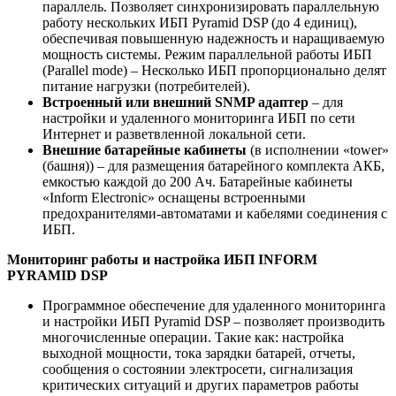
параллель. Позволяет синхронизировать параллельную
работу нескольких ИБП Pyramid DSP (до 4 единиц),
обеспечивая повышенную надежность и наращиваемую
мощность системы. Режим параллельной работы ИБП
(Parallel mode) – Несколько ИБП пропорционально делят
питание нагрузки (потребителей).
Встроенный или внешний SNMP адаптер
– для
настройки и удаленного мониторинга ИБП по сети
Интернет и разветвленной локальной сети.
Внешние батарейные кабинеты
(в исполнении «tower»
(башня)) – для размещения батарейного комплекта АКБ,
емкостью каждой до 200 Ач. Батарейные кабинеты
«Inform Electronic» оснащены встроенными
предохранителями-автоматами и кабелями соединения с
ИБП.
Мониторинг работы и настройка ИБП INFORM
PYRAMID DSP
Программное обеспечение для удаленного мониторинга
и настройки ИБП Pyramid DSP – позволяет производить
многочисленные операции. Такие как: настройка
выходной мощности, тока зарядки батарей, отчеты,
сообщения о состоянии электросети, сигнализация
критических ситуаций и других параметров работы