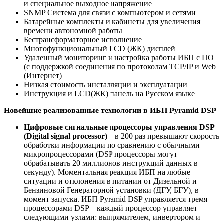
и специальное выходное напряжение
SNMP Система для связи с компьютером и сетями
Батарейные комплекты и кабинеты для увеличения
времени автономной работы
Бестрансформаторное исполнение
Многофункциональный LCD (ЖК) дисплей
Удаленный мониторинг и настройка работы ИБП с ПО
(с поддержкой соединения по протоколам TCP/IP и Web
(Интернет)
Низкая стоимость инсталляции и эксплуатации
Инструкция и LCD(ЖК) панель на Русском языке
Новейшие реализованные технологии в ИБП Pyramid DSP
Цифровые сигнальные процессоры управления DSP
(Digital signal processor)
– в 200 раз превышают скорость
обработки информации по сравнению с обычными
микропроцессорами (DSP процессоры могут
обрабатывать 20 миллионов инструкций данных в
секунду). Моментальная реакция ИБП на любые
ситуации и отклонения в питании от Дизельной и
Бензиновой Генераторной установки (ДГУ, БГУ), в
момент запуска. ИБП Pyramid DSP управляется тремя
процессорами DSP – каждый процессор управляет
следующими узлами: выпрямителем, инвертором и